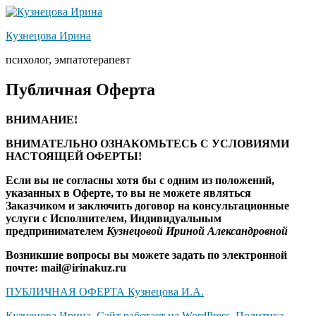
Перейти
к
Кузнецова Ирина
содержимому
психолог, эмпатотерапевт
Публичная Оферта
ВНИМАНИЕ!
ВНИМАТЕЛЬНО ОЗНАКОМЬТЕСЬ С УСЛОВИЯМИ
НАСТОЯЩЕЙ ОФЕРТЫ!
Если вы не согласны хотя бы с одним из положений,
указанных в Оферте, то вы не можете являться
Заказчиком и заключить договор на консультационные
услуги с Исполнителем, Индивидуальным
предпринимателем
Кузнецовой Ириной Александровной
Возникшие вопросы вы можете задать по электронной
почте: mail@irinakuz.ru
ПУБЛИЧНАЯ ОФЕРТА Кузнецова И.А.
Кузнецова Ирина
,
Сайт работает на WordPress.
Политика